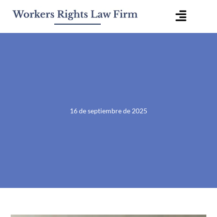
Ir
Menú
al
contenido
desple
16 de septiembre de 2025